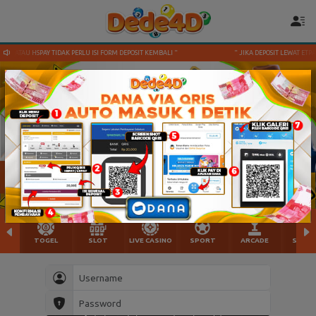
AY ATAU HSPAY TIDAK PERLU ISI FORM DEPOSIT KEMBALI "
" JIKA DEPOSIT LEWAT ETPAY 
TOGEL
SLOT
LIVE CASINO
SPORT
ARCADE
SABU